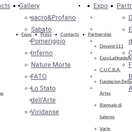
acts
Gallery
Expo
Part
Cookie
Gallery
Partnership
sacro&Profano
D
Policy
Sabato
Devenir111
Sabato
E
Pomeriggio
Expolatinadearte
Expo
Press
Contacts
Partnership
Pomeriggio
d
Nature Morte
Varie
Devenir111
Inferno
C
Lo Stato
Fundaciòn
ExpoLatinadeAr
Nature Morte
F
dell'Arte
Bellas Artes
C.U.C.B.A.
FATO
B
Viridanse
C.U.C.B.A.
Fundacion Bella
Lo Stato
A
FATO
Biennale di
no
Artes
dell'Arte
Inferno
Salerno
Biennale di
Viridanse
Sacro&Profano
Salerno
Varie