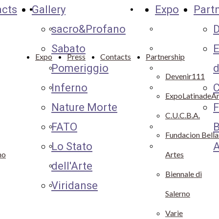
acts
Gallery
Expo
Part
Cookie
Gallery
Partnership
sacro&Profano
D
Policy
Sabato
Devenir111
Sabato
E
Pomeriggio
Expolatinadearte
Expo
Press
Contacts
Partnership
Pomeriggio
d
Nature Morte
Varie
Devenir111
Inferno
C
Lo Stato
Fundaciòn
ExpoLatinadeAr
Nature Morte
F
dell'Arte
Bellas Artes
C.U.C.B.A.
FATO
B
Viridanse
C.U.C.B.A.
Fundacion Bella
Lo Stato
A
FATO
Biennale di
no
Artes
dell'Arte
Inferno
Salerno
Biennale di
Viridanse
Sacro&Profano
Salerno
Varie
ie