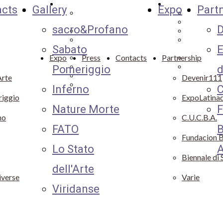
Cookie
Gallery
Partnership
acts
Gallery
Expo
Part
Policy
Sabato
Devenir11
Pomeriggio
Expolatin
sacro&Profano
D
Nature Morte
Varie
Lo Stato
Fundaciòn
Sabato
E
dell'Arte
Artes
Expo
Press
Contacts
Partnership
Viridanse
C.U.C.B.A.
FATO
Biennale d
Pomeriggio
d
Inferno
Arte
Devenir111
Sacro&Profano
Inferno
C
iggio
ExpoLatina
Nature Morte
F
no
C.U.C.B.A.
FATO
B
Fundacion B
Lo Stato
A
Biennale di 
dell'Arte
iverse
Varie
Viridanse