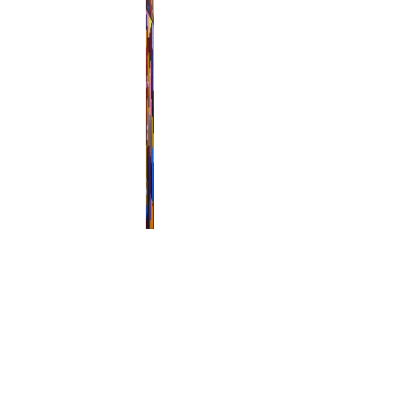
Eseguita su tavo
tavole sono trat
lucida. E' compo