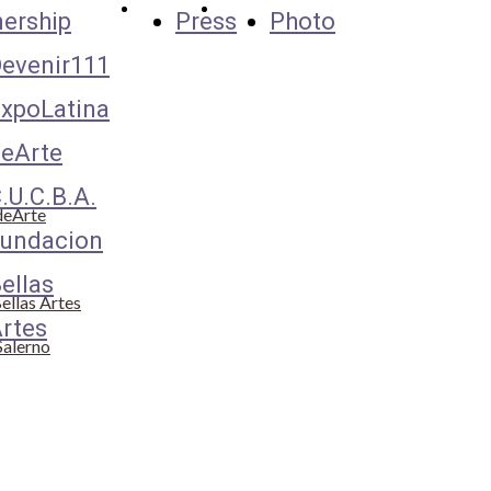
Press
Expo
nership
Press
Photo
1
adearte
evenir111
 Bellas
xpoLatina
i Salerno
eArte
.U.C.B.A.
deArte
undacion
ellas
ellas Artes
rtes
Salerno