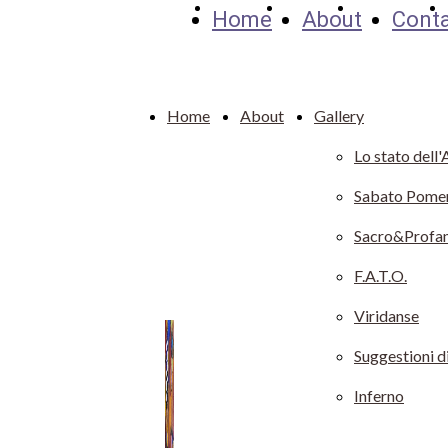
Home
About
Contacts
Home
About
Cont
Home
About
Gallery
Lo stato dell'
Sabato Pomer
Sacro&Profa
F.A.T.O.
Viridanse
Suggestioni d
Inferno